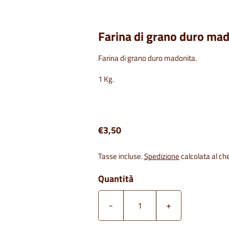
Farina di grano duro ma
Farina di grano duro madonita.
1 Kg.
€3,50
Tasse incluse.
Spedizione
calcolata al ch
Quantità
-
+